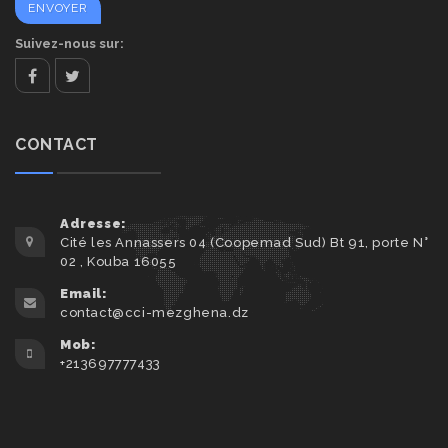
Suivez-nous sur:
facebook
twitter
CONTACT
Adresse:
Cité les Annassers 04 (Coopemad Sud) Bt 91, porte N°
02 , Kouba 16055
Email:
contact@cci-mezghena.dz
Mob:
+213697777433