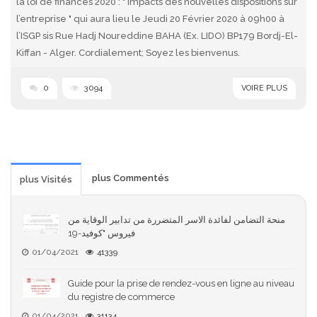
la loi de finances 2020 : " impacts des nouvelles dispositions sur
l’entreprise " qui aura lieu le Jeudi 20 Février 2020 à 09h00 à
l’ISGP sis Rue Hadj Noureddine BAHA (Ex. LIDO) BP179 Bordj-El-
Kiffan - Alger. Cordialement; Soyez les bienvenus.
0
3094
VOIRE PLUS
plus Commentés
plus Visités
منحة التضامن لفائدة الاسر المتضررة من تدابير الوقاية من
فيروس "كوفيد-19
01/04/2021
41339
Guide pour la prise de rendez-vous en ligne au niveau
du registre de commerce
01/04/2021
31134