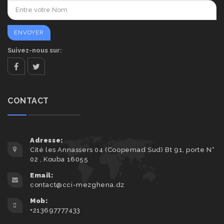
Suivez-nous sur:
facebook
twitter
CONTACT
Adresse:
Cité les Annassers 04 (Coopemad Sud) Bt 91, porte N°
02 , Kouba 16055
Email:
contact@cci-mezghena.dz
Mob:
+213697777433