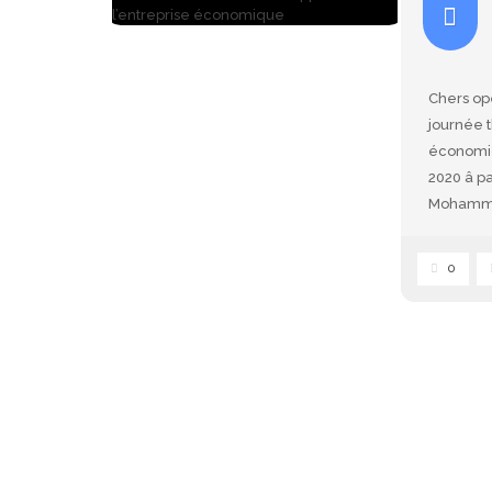
Chers op
journée 
économiq
2020 â pa
Mohamma
0