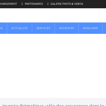
CHARGEMENT
PARTENAIRES
GALERIE PHOTO & VIDEOS
NA
ACTUALITÉ
SERVICES
ADHÉSION
ANNUAIRE
Journée thématique : rôle des assurances dans le