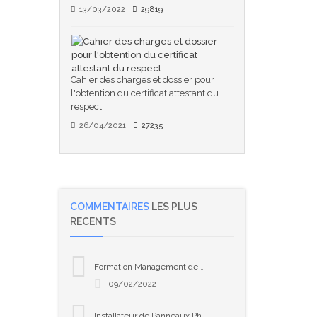
13/03/2022
29819
Cahier des charges et dossier pour
l'obtention du certificat attestant du
respect
26/04/2021
27235
COMMENTAIRES
LES PLUS
RECENTS
Formation Management de projet selon PMP-PMI
09/02/2022
Installateur de Panneaux Photovoltaïques – Développez Votre Expertise en Solaire